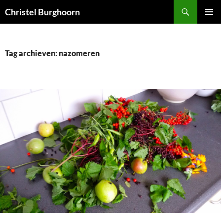
Ga
Zoeken
Christel Burghoorn
naar
PRIMAI
de
MENU
inhoud
Tag archieven: nazomeren