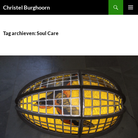
Ga
Zoeken
Christel Burghoorn
naar
PRIMAI
de
MENU
inhoud
Tag archieven: Soul Care