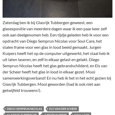
Zaterdag ben ik bij Glasrijk Tubbergen geweest, een
glasexpositie van meerdere dagen waar ik een paar keer zelf
ook aan deelgenomen heb. Een tijdje geleden heb ik voor een
opdracht van
Diego Semprun Nicolas
voor Soul Care, het
stalen frame voor een glas in lood beeld gemaakt.
Jurgen
Kuipers
heeft het op de computer uitgewerkt, het staal heb ik
uit laten laseren, en zelf in elkaar gelast en gelakt.
Diego
Semprun Nicolas
heeft het glas gebrandschilderd, en Els van
der Scheer heeft het glas in lood in elkaar gezet. Mooi
samenwerkingsverband! En nu heb ik het in het echt gezien bij
Glasrijk Tubbergen. Mooi geworden (had ik ook niet aan
getwijfeld trouwens!).
DIEGO SEMPRUN NICOLAS
ELS VAN DER SCHEER
GLASRIJK TUBBERGEN
JURGEN KUIPERS
SOUL CARE