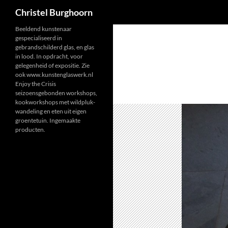
Zoeken
Christel Burghoorn
Ga
Beeldend kunstenaar
gespecialiseerd in
naar
gebrandschilderd glas, en glas
de
in lood. In opdracht, voor
inhoud
gelegenheid of expositie. Zie
ook www.kunstenglaswerk.nl
Enjoy the Crisis
seizoensgebonden workshops,
kookworkshops met wildpluk-
wandeling en eten uit eigen
groentetuin. Ingemaakte
producten.