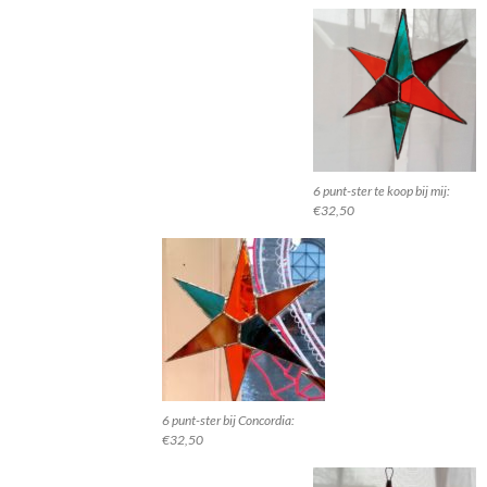
6 punt-ster te koop bij mij:
€32,50
6 punt-ster bij Concordia:
€32,50