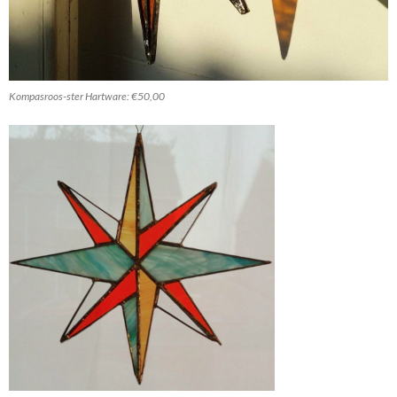
Kompasroos-ster Hartware: €50,00